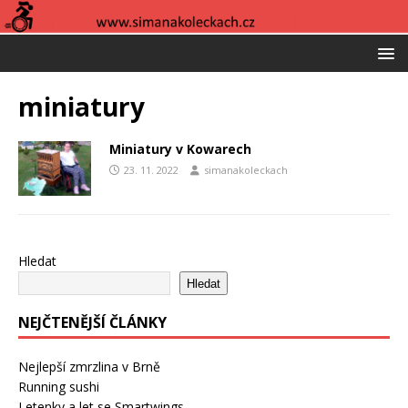
miniatury
Miniatury v Kowarech
23. 11. 2022
simanakoleckach
Hledat
Hledat
NEJČTENĚJŠÍ ČLÁNKY
Nejlepší zmrzlina v Brně
Running sushi
Letenky a let se Smartwings