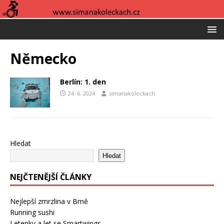
Německo
Berlín: 1. den
24. 6. 2024
simanakoleckach
Hledat
Hledat
NEJČTENĚJŠÍ ČLÁNKY
Nejlepší zmrzlina v Brně
Running sushi
Letenky a let se Smartwings