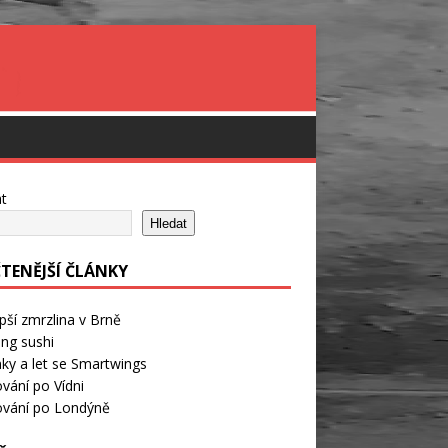
t
Hledat
ČTENĚJŠÍ ČLÁNKY
pší zmrzlina v Brně
ng sushi
ky a let se Smartwings
vání po Vídni
ování po Londýně