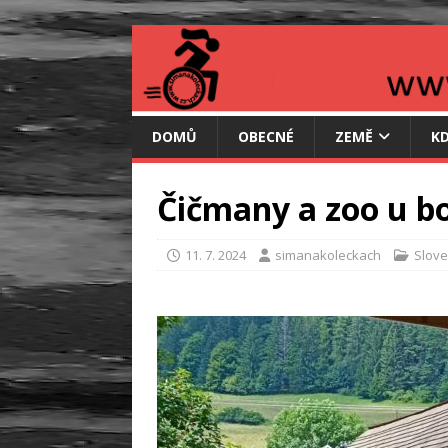
DOMŮ
OBECNÉ
ZEMĚ
KD
Čičmany a zoo u b
11. 7. 2024
simanakoleckach
Slov