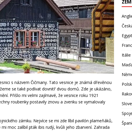
ZEM
Angli
Česká
Egyp
Franc
Itálie
Maďa
Něm
vesnici s názvem Čičmany. Tato vesnice je známá dřevěnou
Pols
žeme se také podívat dovnitř dvou domů. Zde je ukázáno,
Rako
 umění. Přišlo mi velmi zajímavé, že vesnice roku 1921
všechny roubenky postavily znovu a zvenku se vymalovaly
Slov
Spoje
ojnického zámku. Nejvíce se mi zde líbil pavilón plameňáků,
Špan
 moc zalíbil pták ibis rudý, kvůli jeho zbarvení. Zahrada