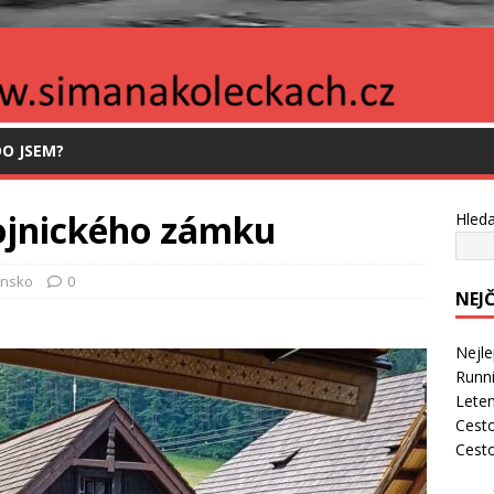
O JSEM?
ojnického zámku
Hleda
ensko
0
NEJ
Nejle
Runni
Leten
Cesto
Cest