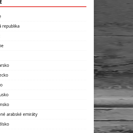
Ě
e
 republika
t
ie
rsko
ecko
ko
usko
ensko
né arabské emiráty
ělsko