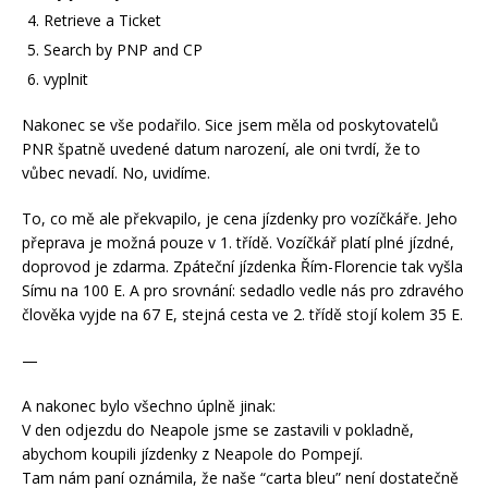
Retrieve a Ticket
Search by PNP and CP
vyplnit
Nakonec se vše podařilo. Sice jsem měla od poskytovatelů
PNR špatně uvedené datum narození, ale oni tvrdí, že to
vůbec nevadí. No, uvidíme.
To, co mě ale překvapilo, je cena jízdenky pro vozíčkáře. Jeho
přeprava je možná pouze v 1. třídě. Vozíčkář platí plné jízdné,
doprovod je zdarma. Zpáteční jízdenka Řím-Florencie tak vyšla
Símu na 100 E. A pro srovnání: sedadlo vedle nás pro zdravého
člověka vyjde na 67 E, stejná cesta ve 2. třídě stojí kolem 35 E.
—
A nakonec bylo všechno úplně jinak:
V den odjezdu do Neapole jsme se zastavili v pokladně,
abychom koupili jízdenky z Neapole do Pompejí.
Tam nám paní oznámila, že naše “carta bleu” není dostatečně