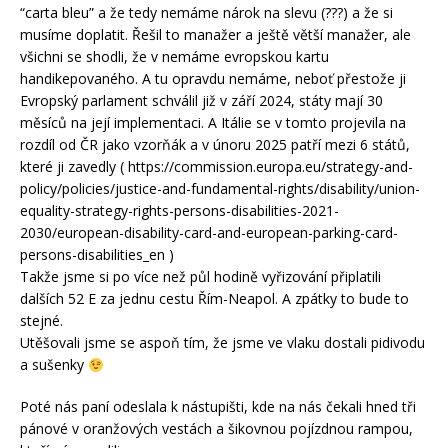
“carta bleu” a že tedy nemáme nárok na slevu (???) a že si
musíme doplatit. Řešil to manažer a ještě větší manažer, ale
všichni se shodli, že v nemáme evropskou kartu
handikepovaného. A tu opravdu nemáme, neboť přestože ji
Evropský parlament schválil již v září 2024, státy mají 30
měsíců na její implementaci. A Itálie se v tomto projevila na
rozdíl od ČR jako vzorňák a v únoru 2025 patří mezi 6 států,
které ji zavedly ( https://commission.europa.eu/strategy-and-
policy/policies/justice-and-fundamental-rights/disability/union-
equality-strategy-rights-persons-disabilities-2021-
2030/european-disability-card-and-european-parking-card-
persons-disabilities_en )
Takže jsme si po více než půl hodině vyřizování připlatili
dalších 52 E za jednu cestu Řím-Neapol. A zpátky to bude to
stejné.
Utěšovali jsme se aspoň tím, že jsme ve vlaku dostali pidivodu
a sušenky
Poté nás paní odeslala k nástupišti, kde na nás čekali hned tři
pánové v oranžových vestách a šikovnou pojízdnou rampou,