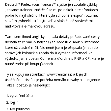
Deutsch? Parlez-vous francais?“ slyšíte jen zoufalé výkřiky:
„Italiano! Italiano“ Naštěstí se mi po několika telefonátech
podařilo najít slečnu, která byla schopná alespoň rozumět
slovům „wheelchair“ a „travel“ a složitě, leč správně mi
nadiktovala e-mailovou adresu.
Tam jsem ihned anglicky napsala detaily požadované cesty a
dostala zpět mail (v italštině) se žádostí o sdělení informací,
které už vlastně měli. Nicméně jsem je přepsala (snad) do
správných kolonek a začala další výměna informací. Ve
výsledku jsme dostali Conferma d´ordine s PNR a CP, které je
nutné zadat při koupi jízdenek.
Ty se kupují na stránkách www.trenitalia.it a k jejich
úspěšnému získání je potřeba nemálo odvahy a inteligence.
Takže, postup je následující:
vytvoření účtu
log in
My journeys