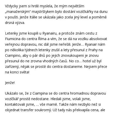
Vždycky jsem si hrdě myslela, že mým největším
„manažerským“ majstrštykem bylo dostání vozíčkářky na dunu
v poušti. Jenže Itálie se ukázala jako zcela jiný level a poměrně
drsná výzva.
Letenky jsme koupili u Ryanairu, a protože znám cestu z
Fiumicina do centra Říma a vím, že se dá na vozíku absolvovat
veřejnou dopravou, nic dál jsme neřešili. Jenže… Ryanair nám
po několika týdnech letenky zrušil a lety přesunul z Prahy na
Ciampino, aby o pár dnů po jejich znovukoupeni je znovu
přesunul do ne zrovna vhodných časů. No co… hotel už byl
zařízený, nějak se prostě do centra dostaneme. Nejsem přece
na konci světa!
Jenže!
Ukázalo se, že z Ciampina se do centra hromadnou dopravou
vozíčkář prostě nedostane. Hledali jsme, volali jsme,
kontaktovali jsme, … vše marně. Takže nám nezbylo než si
objednat transfer soukromý. Už tady nás překvapila cena, ale