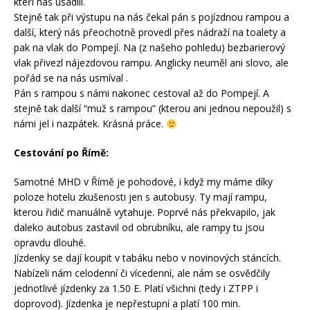
kteří nás usadili.
Stejně tak při výstupu na nás čekal pán s pojízdnou rampou a
další, který nás přeochotně provedl přes nádraží na toalety a
pak na vlak do Pompejí. Na (z našeho pohledu) bezbarierový
vlak přivezl nájezdovou rampu. Anglicky neuměl ani slovo, ale
pořád se na nás usmíval .
Pán s rampou s námi nakonec cestoval až do Pompejí. A
stejně tak další “muž s rampou” (kterou ani jednou nepoužil) s
námi jel i nazpátek. Krásná práce.
Cestování po Římě:
Samotné MHD v Římě je pohodové, i když my máme díky
poloze hotelu zkušenosti jen s autobusy. Ty mají rampu,
kterou řidič manuálně vytahuje. Poprvé nás překvapilo, jak
daleko autobus zastavil od obrubníku, ale rampy tu jsou
opravdu dlouhé.
Jízdenky se dají koupit v tabáku nebo v novinových stáncích.
Nabízeli nám celodenní či vícedenní, ale nám se osvědčily
jednotlivé jízdenky za 1.50 E. Platí všichni (tedy i ZTPP i
doprovod). Jízdenka je nepřestupní a platí 100 min.