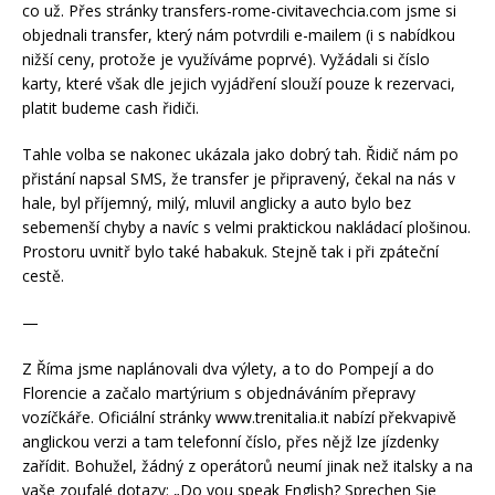
co už. Přes stránky transfers-rome-civitavechcia.com jsme si
objednali transfer, který nám potvrdili e-mailem (i s nabídkou
nižší ceny, protože je využíváme poprvé). Vyžádali si číslo
karty, které však dle jejich vyjádření slouží pouze k rezervaci,
platit budeme cash řidiči.
Tahle volba se nakonec ukázala jako dobrý tah. Řidič nám po
přistání napsal SMS, že transfer je připravený, čekal na nás v
hale, byl příjemný, milý, mluvil anglicky a auto bylo bez
sebemenší chyby a navíc s velmi praktickou nakládací plošinou.
Prostoru uvnitř bylo také habakuk. Stejně tak i při zpáteční
cestě.
—
Z Říma jsme naplánovali dva výlety, a to do Pompejí a do
Florencie a začalo martýrium s objednáváním přepravy
vozíčkáře. Oficiální stránky www.trenitalia.it nabízí překvapivě
anglickou verzi a tam telefonní číslo, přes nějž lze jízdenky
zařídit. Bohužel, žádný z operátorů neumí jinak než italsky a na
vaše zoufalé dotazy: „Do you speak English? Sprechen Sie