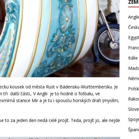
ZEM
Angli
Česká
Egyp
Franc
Itálie
Maďa
Něm
mecku kousek od města Rust v Bádensku-Wurttembersku. Je
Pols
ři další části,. V Anglii je to hodně o fotbalu, ve
Rako
smírná stanice Mir a je tu i spoustu horských drah (myslím,
Slov
Spoje
e to za jeden den nedá celé projít. Teda, projít jo, ale nejde
Špan