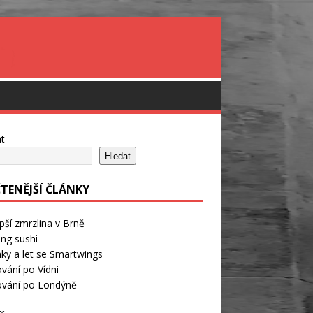
t
Hledat
ČTENĚJŠÍ ČLÁNKY
pší zmrzlina v Brně
ng sushi
ky a let se Smartwings
vání po Vídni
ování po Londýně