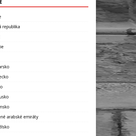
Ě
e
 republika
t
ie
rsko
ecko
ko
usko
ensko
né arabské emiráty
ělsko