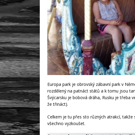
Europa park je obrovský zábavní park v Ně
rozdělený na patnáct států a k tomu jsou tam t
Švýcarsku je bobová dráha, Rusku je třeba ve
že třináct).
Celkem je tu přes sto různých atrakcí, takže s
všechno vyzkoušet.