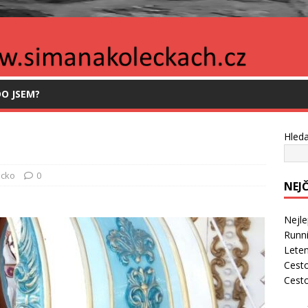
O JSEM?
Hleda
cko
0
NEJ
Nejle
Runni
Leten
Cesto
Cest