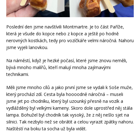
Poslední den jsme navštívili Montmartre. Je to část Paříže,
která je všude do kopce nebo z kopce a ještě po hodně
nerovných kostkách, tedy pro vozíčkáře velmi náročná. Nahoru
jsme vyjeli lanovkou.
Na náměstí, když je hezké počasí, které jsme znovu neměli,
bývá mnoho malířů, kteří malují mnoha zajímavými
technikami.
Měli jsme mnoho cílů a jako první jsme se vydali k Soše muže,
který prochází zdí. Cesta byla hoooodně náročná – museli
jsme jet po chodníku, který byl uzounký přesně na vozík a
vydlážděný byl velkými kameny. Skoro dole uprostřed něj stála
lampa. Bohužel byl chodník tak vysoký, že z něj nešlo sjet na
silnici. Tak nezbylo než se obrátit a celou vyrazit zpátky nahoru.
Naštěstí na boku ta socha už byla vidět.