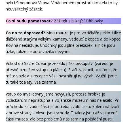
byla i Smetanova Vltava. V nádherném prostoru kostela to byl
neuvěřitelný zážitek.
Co si budu pamatovat?
Zážitek z blikající Eiffelovky.
Co na to doprovod?
Montmartre je pro vozíčkáře peklo. Ulice
dlážděné starými velkými kameny, vedoucí z kopce a do kopce.
Rovina neexistuje. Chodníky jsou plné překážek, silnice jsou
úzké, takže se auto vozíku nevyhne.
Vchod do Sacre Coeur je zezadu přes biskupství (vpředu je
přesně označen vstup na plánku). Stačí zazvonit, oznámit, že
máte vozík a z recepce Vás i nasměrují na výtah. Využili jsme
tu také toalety. Vše zdarma.
Vstup do Invalidovny jsme nevyužili, protože hrobka je
vozíčkářům nepřístupná a vojenské muzeum nás nelákalo. Pří
průchodu ze zadní části je potřeba zvolit cestu kolem nádvoří
z pravé strany – vlevo jsou schody. Toalety jsou až v placené
části muzea, ale bez problémů nás tam na požádání pustili.