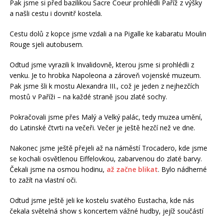
Pak jsme si před bazilikou Sacre Coeur prohlédli Paříž z výšky
a našli cestu i dovnitř kostela.
Cestu dolů z kopce jsme vzdali a na Pigalle ke kabaratu Moulin
Rouge sjeli autobusem.
Odtud jsme vyrazili k Invalidovně, kterou jsme si prohlédli z
venku. Je to hrobka Napoleona a zároveň vojenské muzeum.
Pak jsme šli k mostu Alexandra III., což je jeden z nejhezčích
mostů v Paříži – na každé straně jsou zlaté sochy.
Pokračovali jsme přes Malý a Velký palác, tedy muzea umění,
do Latinské čtvrti na večeři. Večer je ještě hezčí než ve dne.
Nakonec jsme ještě přejeli až na náměstí Trocadero, kde jsme
se kochali osvětlenou Eiffelovkou, zabarvenou do zlaté barvy.
Čekali jsme na osmou hodinu,
až začne blikat
. Bylo nádherné
to zažít na vlastní oči.
Odtud jsme ještě jeli ke kostelu svatého Eustacha, kde nás
čekala světelná show s koncertem vážné hudby, jejíž součástí