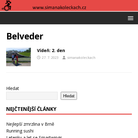
Belveder
Vídeň: 2. den
27. 7. 2023
simanakoleckach
Hledat
Hledat
NEJČTENĚJŠÍ ČLÁNKY
Nejlepší zmrzlina v Brně
Running sushi
Letenky a let se Smartwings