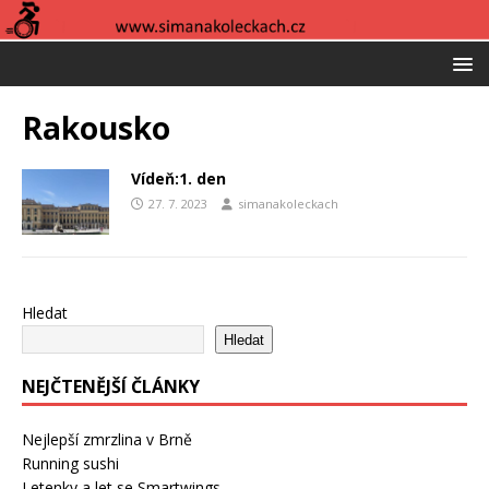
Rakousko
Vídeň:1. den
27. 7. 2023
simanakoleckach
Hledat
Hledat
NEJČTENĚJŠÍ ČLÁNKY
Nejlepší zmrzlina v Brně
Running sushi
Letenky a let se Smartwings