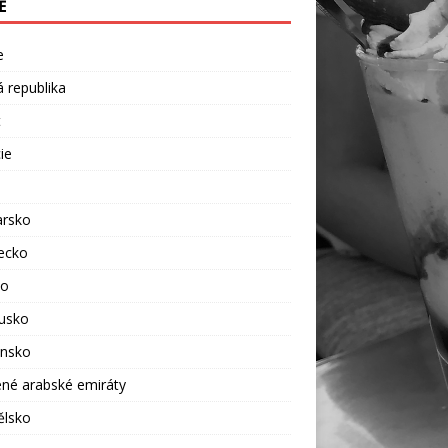
Ě
e
 republika
t
ie
rsko
ecko
ko
usko
ensko
né arabské emiráty
ělsko