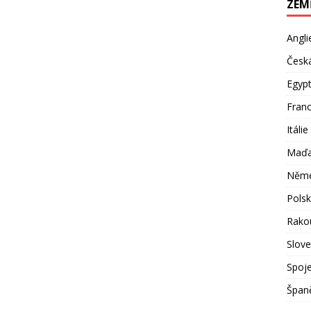
ZEM
Angli
Česká
Egyp
Franc
Itálie
Maďa
Něm
Pols
Rako
Slov
Spoje
Špan