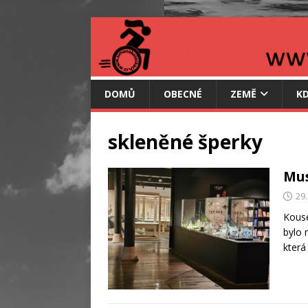
DOMŮ
OBECNÉ
ZEMĚ
KD
skleněné šperky
Mus
29.
Kouse
bylo 
která