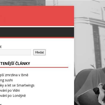
t
Hledat
ČTENĚJŠÍ ČLÁNKY
pší zmrzlina v Brně
ng sushi
ky a let se Smartwings
vání po Vídni
ování po Londýně