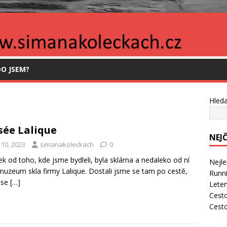
O JSEM?
Hleda
ée Lalique
NEJ
 10. 2023
simanakoleckach
0
k od toho, kde jsme bydleli, byla sklárna a nedaleko od ní
Nejle
muzeum skla firmy Lalique. Dostali jsme se tam po cestě,
Runni
 se
[…]
Leten
Cesto
Cest