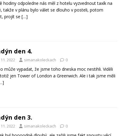
ě hodiny odpoledne nás měl z hotelu vyzvednout taxík na
tě, takže v plánu bylo válet se dlouho v posteli, potom
t, projít se
[…]
dýn den 4.
 11. 2022
simanakoleckach
0
o může vypadat, že jsme toho dneska moc nestihli. Viděli
totiž jen Tower of London a Greenwich. Ale i tak jsme měli
…]
dýn den 3.
 11. 2022
simanakoleckach
0
k byl hoooodně dlouhý, ale zažili jsme fakt spoustu věcí.