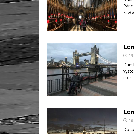
Ráno 
zavře
Lon
19.
Dnesk
vysto
co js
Lon
18.
Do Lo