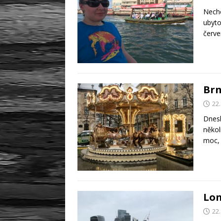
Nechc
ubyto
červe
Brn
22.
Dnesk
někol
moc, 
Lon
22.