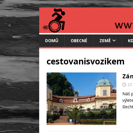
DOMŮ
OBECNÉ
ZEMĚ
KD
cestovanisvozikem
Zám
27.
Náš p
výlet
šlech