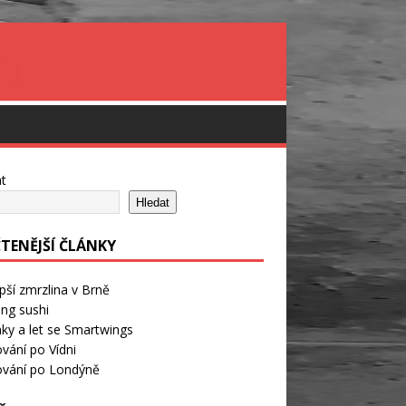
t
Hledat
ČTENĚJŠÍ ČLÁNKY
pší zmrzlina v Brně
ng sushi
ky a let se Smartwings
vání po Vídni
ování po Londýně