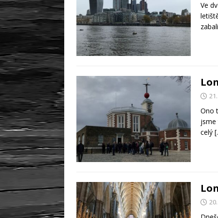
Ve dv
letiš
zabali
Lon
21.
Ono t
jsme 
celý
[
Lon
20.
Dneše