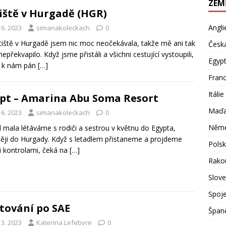
ZEM
iště v Hurgadě (HGR)
Angli
 6. 2023
simanakoleckach
0
tiště v Hurgadě jsem nic moc neočekávala, takže mě ani tak
Česká
epřekvapilo. Když jsme přistáli a všichni cestující vystoupili,
Egyp
l k nám pán
[…]
Franc
Itálie
pt – Amarina Abu Soma Resort
Maďa
 6. 2023
simanakoleckach
0
Něm
 mala létáváme s rodiči a sestrou v květnu do Egypta,
ěji do Hurgady. Když s letadlem přistaneme a projdeme
Pols
 kontrolami, čeká na
[…]
Rako
Slov
Spoje
tování po SAE
Špan
 3. 2023
Katerina Lefebvre
0