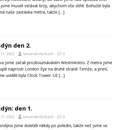
jsme museli vstávat brzy, abychom vše stihli. Bohužel byla
ná naše zastávka metra, takže
[…]
dýn den 2.
 11. 2022
simanakoleckach
0
a jsme začali prozkoumáváním Westminstru. Z metra jsme
upili naprosti London Eye na druhé straně Temže, a první,
me uviděli byla Clock Tower. Už
[…]
dýn: den 1.
 11. 2022
simanakoleckach
0
ndýna jsme doletěli někdy po poledni, takže než jsme se