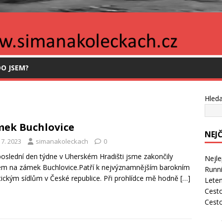
O JSEM?
Hleda
ek Buchlovice
NEJ
 7. 2023
simanakoleckach
0
oslední den týdne v Uherském Hradišti jsme zakončily
Nejle
em na zámek Buchlovice.Patří k nejvýznamnějším barokním
Runni
tickým sídlům v České republice. Při prohlídce mě hodně
[…]
Leten
Cesto
Cest