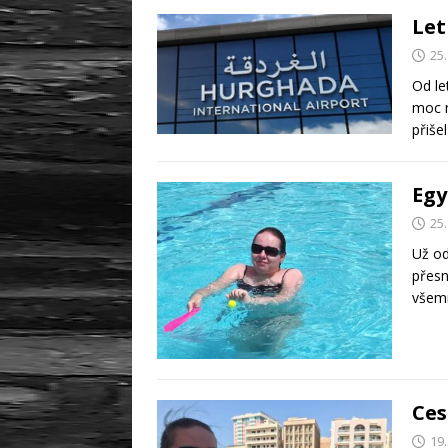
Let
25.
Od le
moc n
přiše
Egy
25.
Už od
přesn
všemi
Ces
19.