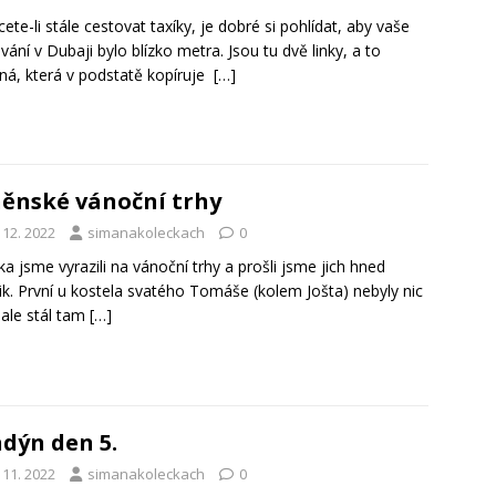
ete-li stále cestovat taxíky, je dobré si pohlídat, aby vaše
vání v Dubaji bylo blízko metra. Jsou tu dvě linky, a to
ná, která v podstatě kopíruje
[…]
ěnské vánoční trhy
 12. 2022
simanakoleckach
0
a jsme vyrazili na vánoční trhy a prošli jsme jich hned
ik. První u kostela svatého Tomáše (kolem Jošta) nebyly nic
ale stál tam
[…]
dýn den 5.
 11. 2022
simanakoleckach
0