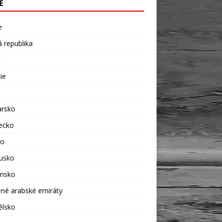
Ě
e
 republika
t
ie
rsko
ecko
ko
usko
ensko
né arabské emiráty
ělsko